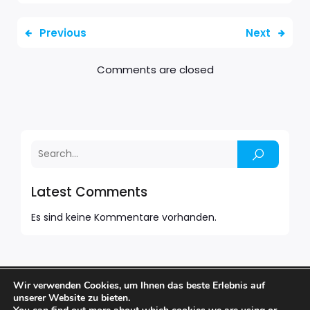
Previous
Next
Comments are closed
Latest Comments
Es sind keine Kommentare vorhanden.
Wir verwenden Cookies, um Ihnen das beste Erlebnis auf
© 2026 BARFUSS BAR. Created with
using WordPress
unserer Website zu bieten.
and
Kubio