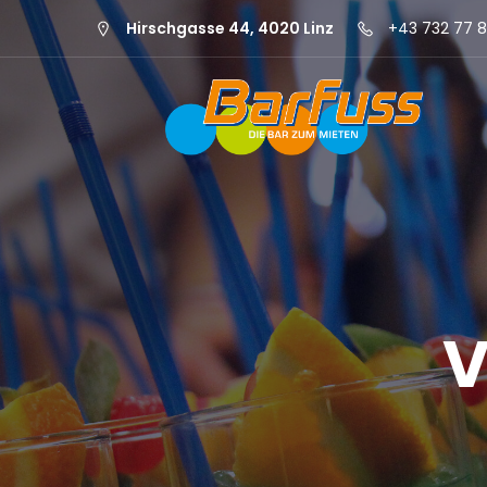
Hirschgasse 44, 4020 Linz
+43 732 77 8
V