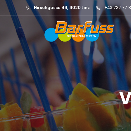
Hirschgasse 44, 4020 Linz
+43 732 77 8
V