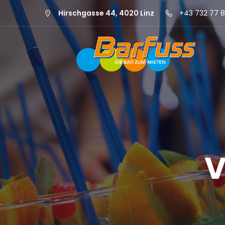
Hirschgasse 44, 4020 Linz
+43 732 77 8
V