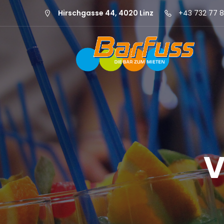
Hirschgasse 44, 4020 Linz
+43 732 77 8
V