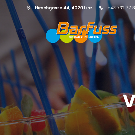
Hirschgasse 44, 4020 Linz
+43 732 77 8
V