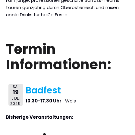
Fünf junge, professionell geschulte Barfuss-Teams
touren ganzjährig durch Oberösterreich und mixen
coole Drinks für heiße Feste.
Termin
Informationen:
SA.
Badfest
19
JULI
13.30-17.30 Uhr
Wels
2025
Bisherige Veranstaltungen: