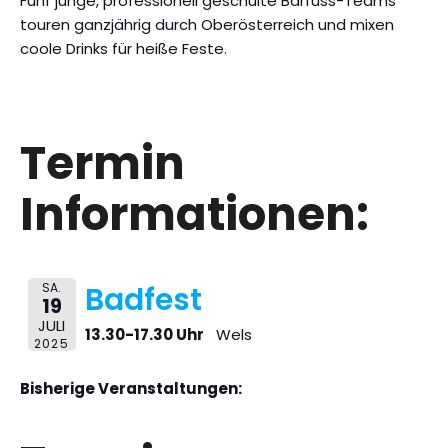
Fünf junge, professionell geschulte Barfuss-Teams
touren ganzjährig durch Oberösterreich und mixen
coole Drinks für heiße Feste.
Termin
Informationen:
SA.
Badfest
19
JULI
13.30-17.30 Uhr
Wels
2025
Bisherige Veranstaltungen: