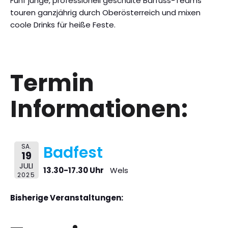
Fünf junge, professionell geschulte Barfuss-Teams
touren ganzjährig durch Oberösterreich und mixen
coole Drinks für heiße Feste.
Termin
Informationen:
SA.
Badfest
19
JULI
13.30-17.30 Uhr
Wels
2025
Bisherige Veranstaltungen: