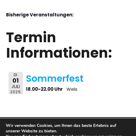
Bisherige Veranstaltungen:
Termin
Informationen:
DI.
Sommerfest
01
JULI
18.00-22.00 Uhr
Wels
2025
Wir verwenden Cookies, um Ihnen das beste Erlebnis auf
© 2026 BARFUSS BAR. Created with
using WordPress
unserer Website zu bieten.
and
Kubio