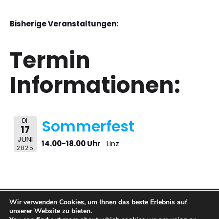
Bisherige Veranstaltungen:
Termin
Informationen:
DI.
Sommerfest
17
JUNI
14.00-18.00 Uhr
Linz
2025
Wir verwenden Cookies, um Ihnen das beste Erlebnis auf
© 2026 BARFUSS BAR. Created with
using WordPress
unserer Website zu bieten.
and
Kubio