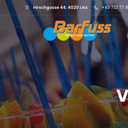
Hirschgasse 44, 4020 Linz
+43 732 77 8
V