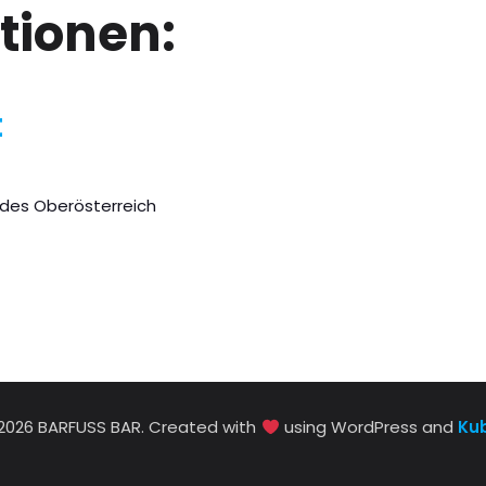
tionen:
t
des Oberösterreich
2026 BARFUSS BAR. Created with
using WordPress and
Ku