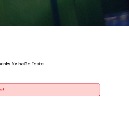
inks für heiße Feste.
r!