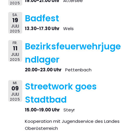
19.00-21.00 Uhr
Attersee
2025
SA.
Badfest
19
JULI
13.30-17.30 Uhr
Wels
2025
FR.
Bezirksfeuerwehrjuge
11
JULI
ndlager
2025
20.00-23.00 Uhr
Pettenbach
MI.
Streetwork goes
09
JULI
Stadtbad
2025
15.00-19.00 Uhr
Steyr
Kooperation mit Jugendservice des Landes
Oberösterreich