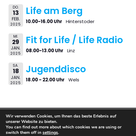
DO.
Life am Berg
13
FEB.
10.00-16.00 Uhr
Hinterstoder
2025
MI.
Fit for Life / Life Radio
29
JAN.
08.00-13.00 Uhr
Linz
2025
SA.
Jugenddisco
18
JAN.
18.00 - 22.00 Uhr
Wels
2025
Wir verwenden Cookies, um Ihnen das beste Erlebnis auf
© 2026 BARFUSS BAR. Created with
using WordPress
unserer Website zu bieten.
and
Kubio
You can find out more about which cookies we are using or
switch them off in
settings
.