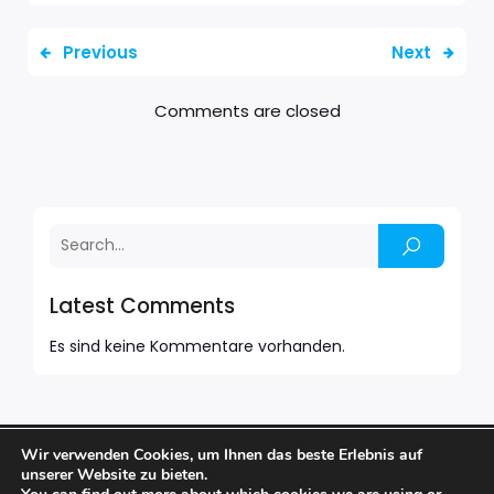
Previous
Next
Comments are closed
Latest Comments
Es sind keine Kommentare vorhanden.
Wir verwenden Cookies, um Ihnen das beste Erlebnis auf
© 2026 BARFUSS BAR. Created with
using WordPress
unserer Website zu bieten.
and
Kubio