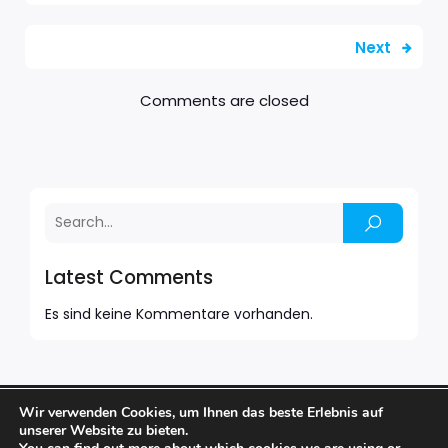
Next
Comments are closed
Latest Comments
Es sind keine Kommentare vorhanden.
Wir verwenden Cookies, um Ihnen das beste Erlebnis auf
© 2026 BARFUSS BAR. Created with
using WordPress
unserer Website zu bieten.
and
Kubio