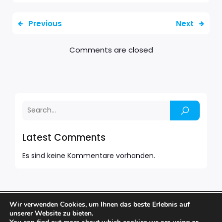
Previous
Next
Comments are closed
Latest Comments
Es sind keine Kommentare vorhanden.
Wir verwenden Cookies, um Ihnen das beste Erlebnis auf
© 2026 BARFUSS BAR. Created with
using WordPress
unserer Website zu bieten.
and
Kubio