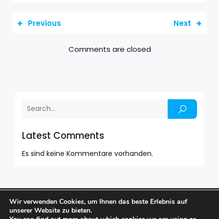
Previous
Next
Comments are closed
Latest Comments
Es sind keine Kommentare vorhanden.
Wir verwenden Cookies, um Ihnen das beste Erlebnis auf
© 2026 BARFUSS BAR. Created with
using WordPress
unserer Website zu bieten.
and
Kubio