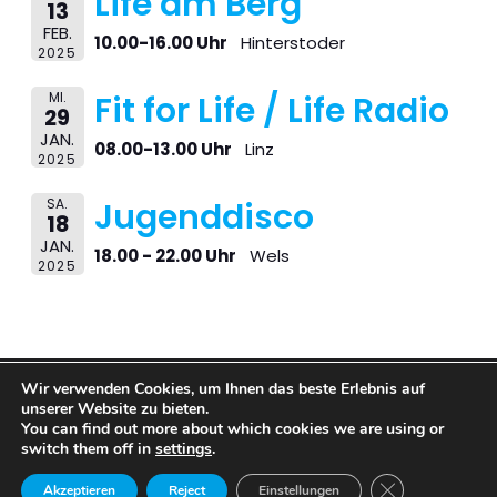
Life am Berg
13
FEB.
10.00-16.00 Uhr
Hinterstoder
2025
MI.
Fit for Life / Life Radio
29
JAN.
08.00-13.00 Uhr
Linz
2025
SA.
Jugenddisco
18
JAN.
18.00 - 22.00 Uhr
Wels
2025
Wir verwenden Cookies, um Ihnen das beste Erlebnis auf
© 2026 BARFUSS BAR. Created with
using WordPress
unserer Website zu bieten.
and
Kubio
You can find out more about which cookies we are using or
switch them off in
settings
.
GDPR Cookie-Ba
Impressum
Datenschutz
FAQs
Akzeptieren
Reject
Einstellungen