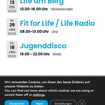
Life am Berg
13
FEB.
10.00-16.00 Uhr
Hinterstoder
2025
MI.
Fit for Life / Life Radio
29
JAN.
08.00-13.00 Uhr
Linz
2025
SA.
Jugenddisco
18
JAN.
18.00 - 22.00 Uhr
Wels
2025
Wir verwenden Cookies, um Ihnen das beste Erlebnis auf
© 2026 BARFUSS BAR. Created with
using WordPress
unserer Website zu bieten.
and
Kubio
You can find out more about which cookies we are using or
switch them off in
settings
.
GDPR Cookie-Ba
Impressum
Datenschutz
FAQs
Akzeptieren
Reject
Einstellungen